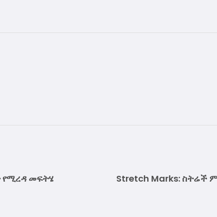
 የሚረዳ መፍትሄ
Stretch Marks: ስትሬች