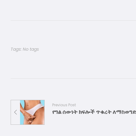
Tags: No tags
Previous Post
የግል ሰውነት ክፍሎች ጥቁረት ለማስወግድ