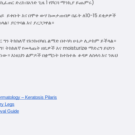
ኪፈጠር ድረስ በአንድ ጊዜ 1 የሾርባ ማንኪያ ይጨምሩ)
 ላይ ይቀቡት እና በሞቀ ውሃ ከመታጠብዎ በፊት ለ10-15 ደቂቃዎች
ላል፣ ያርጥባል እና ያረጋጋዋል።
ነገር ግን ትክክለኛ የእንክብካቤ ልማድ በተሳካ ሁኔታ ሊታከም ይችላል።
ግ፣ ትክክለኛ የመላጨት ዘዴዎች እና moisturize ማድረግ ይህንን
ነው። እነዚህን ልምዶች በቋሚነት ከተከተሉ ቆዳዎ ለስላሳ እና ንጹህ
matology – Keratosis Pilaris
rry Legs
val Guide