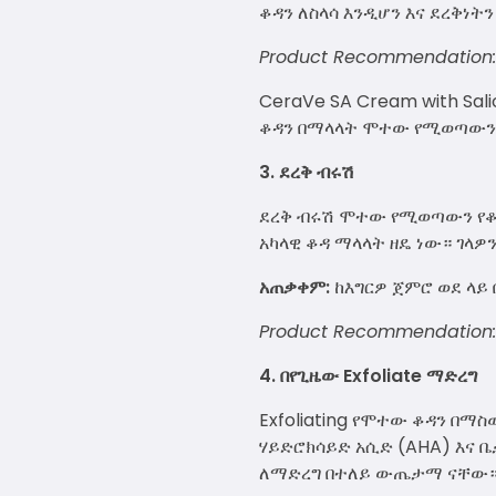
ቆዳን ለስላሳ እንዲሆን እና ደረቅነትን
Product Recommendation:
CeraVe SA Cream with Sali
ቆዳን በማላላት ሞተው የሚወጣውን 
3. ደረቅ ብሩሽ
ደረቅ ብሩሽ ሞተው የሚወጣውን የቆ
አካላዊ ቆዳ ማላላት ዘዴ ነው። ገላዎ
አጠቃቀም:
ከእግርዎ ጀምሮ ወደ ላይ 
Product Recommendation
4. በየጊዜው Exfoliate ማድረግ
Exfoliating የሞተው ቆዳን በማ
ሃይድሮክሳይድ አሲድ (AHA) እና ቤ
ለማድረግ በተለይ ውጤታማ ናቸው