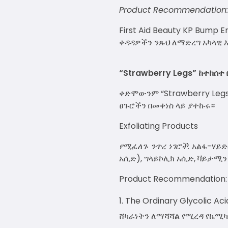
Product Recommendation:
First Aid Beauty KP Bump 
ቀዳዳዎችን ንጹህ ለማድረግ አካላዊ 
“Strawberry Legs” ከተከሰተ 
ቀድሞውንም “Strawberry Leg
ፀጉሮችን በመቀነስ ላይ ያተኩሩ።
Exfoliating Products
የሚፈለጉ ንጥረ ነገሮች:
አልፋ-ሃይድ
አሲድ), ግላይኮሊክ አሲድ, ቫይታሚን
Product Recommendation:
The Ordinary Glycolic Ac
ሸካራነትን ለማሻሻል የሚረዳ የኬሚካ