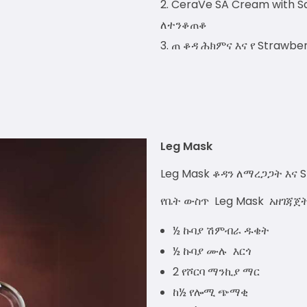
CeraVe SA Cream with Sal
ለተንቆጠቆ
ጠ ቆዳ ሕክምና እና የ Strawbe
Leg Mask
Leg Mask ቆዳን ለማረጋጋት እና S
የቤት ውስጥ Leg Mask አዘገጃጀ
½ ኩባያ ሽምብራ ዱቄት
½ ኩባያ ሙሉ እርጎ
2 የሾርባ ማንኪያ ማር
ከ½ የሎሚ ጭማቂ