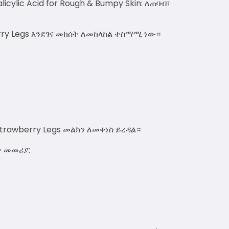
icylic Acid for Rough & Bumpy Skin: ለጠባብ፣
rry Legs እንደገና መከሰት ለመከላከል ተስማሚ ነው።
trawberry Legs መልክን ለመቀነስ ይረዳል።
ት መመሪያ: