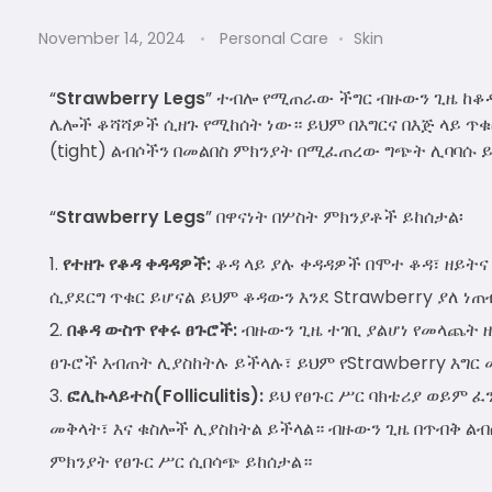
November 14, 2024
Personal Care
Skin
“
Strawberry Legs
” ተብሎ የሚጠራው ችግር ብዙውን ጊዜ ከቆዳ ላ
ሌሎች ቆሻሻዎች ሲዘጉ የሚከሰት ነው። ይህም በእግርና በእጅ ላይ ጥቁ
(tight) ልብሶችን በመልበስ ምክንያት በሚፈጠረው ግጭት ሊባባሱ 
“
Strawberry Legs
” በዋናነት በሦስት ምክንያቶች ይከሰታል፡
የተዘጉ የቆዳ ቀዳዳዎች:
ቆዳ ላይ ያሉ ቀዳዳዎች በሞተ ቆዳ፣ ዘይት
ሲያደርግ ጥቁር ይሆናል ይህም ቆዳውን እንደ Strawberry ያለ ነ
በቆዳ ውስጥ የቀሩ ፀጉሮች:
ብዙውን ጊዜ ተገቢ ያልሆነ የመላጨት ዘ
ፀጉሮች እብጠት ሊያስከትሉ ይችላሉ፣ ይህም የStrawberry እግር 
ፎሊኩላይተስ(Folliculitis):
ይህ የፀጉር ሥር ባክቴሪያ ወይም ፈ
መቅላት፣ እና ቁስሎች ሊያስከትል ይችላል። ብዙውን ጊዜ በጥብቅ ልብ
ምክንያት የፀጉር ሥር ሲበሳጭ ይከሰታል።