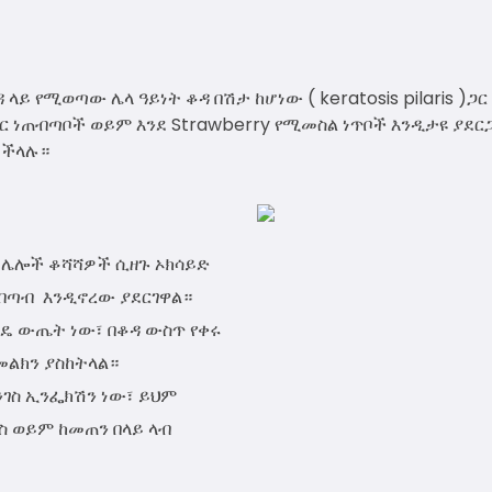
ይ የሚወጣው ሌላ ዓይነት ቆዳ በሽታ ከሆነው ( keratosis pilaris )ጋ
ር ነጠብጣቦች ወይም እንደ Strawberry የሚመስል ነጥቦች እንዲታዩ ያደር
ይችላሉ።
ና ሌሎች ቆሻሻዎች ሲዘጉ ኦክሳይድ
ጠብጣብ እንዲኖረው ያደርገዋል።
ዴ ውጤት ነው፣ በቆዳ ውስጥ የቀሩ
መልክን ያስከትላል።
ንገስ ኢንፌክሽን ነው፣ ይህም
ስ ወይም ከመጠን በላይ ላብ