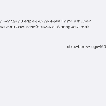
ር ይመሳሰላል። ይህ ችግር ቆዳ ላይ ያሉ ቀዳዳዎች በሞተ ቆዳ፣ ዘይትና
ጋል። እነዚህ የተዘጉ ቀዳዳዎች በመላጨት፣ Waxing ወይም ጥብቅ