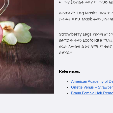
ውሃ (ድብልቁ ወፍራም ውህድ እስ
አጠቃቀም:
Leg Maskን በእግርዎ
ይተዉት። ይህ Mask ቆዳን ያስተካክ
Strawberry Legs ያበሳጫል፣ 
በቋሚነት ቆዳን Exofoliate ማድረ
ሁኔታ ለመከላከል እና ለማከም ቁልፍ 
ይሆናል።
References:
American Academy of Der
Gillette Venus – Strawbe
Braun Female Hair Remo