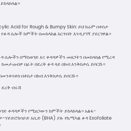
 ይከላከላል።
cylic Acid for Rough & Bumpy Skin: ይህ ክሬም በቀስታ
የቆዳ ሴሎች ክምችት በመከላከል እርጥበት እንዲያገኝ ያደርገዋል።
ዳ ሴሎችን በማስወገድ እና ቀዳዳዎችን መዘጋትን በመከላከል የሚረዳ
ን ከመታጠብዎ በፊት በደረቅ ቆዳ ላይ በክብ እንቅስቃሴ ይቦርሹ።
በመንቀሳቀስ በቀስታ በክብ እንቅስቃሴ ይቦርሹ።
:
ደረቅ ብሩሽ
ስወገድ ቀዳዳዎችን የሚዘጋውን ክምችት ይከላከላል። አልፋ-
ታ-ሃይድሮክሳይድ አሲድ (BHA) ያሉ የኬሚካል ቆዳ Exofoliate
።