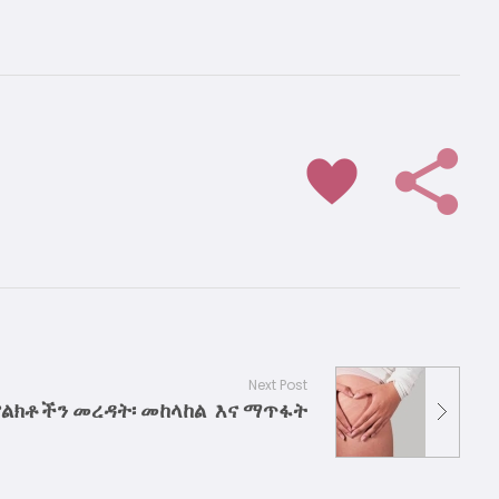
Next Post
 ምልክቶችን መረዳት፡ መከላከል እና ማጥፋት