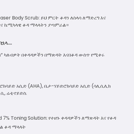
Eraser Body Scrub: ይህ ምርት ቆዳን ለስላሳ ለማድረግ እና
እና ኬሚካላዊ ቆዳ ማላላትን ያጣምራል።
በኋላ….
s” ካለብዎት በቀዳዳዎችን በማጽዳት እናበቆዳ ውስጥ የሚቀሩ
ሮክሳይድ አሲድ (AHA), ቤታ-ሃይድሮክሳይድ አሲድ (ሳሊሲሊክ
 ሲ, ሬቲኖይድስ.
id 7% Toning Solution: የተዘጉ ቀዳዳዎችን ለማጽዳት እና የቆዳ
ል ቆዳ ማላላት