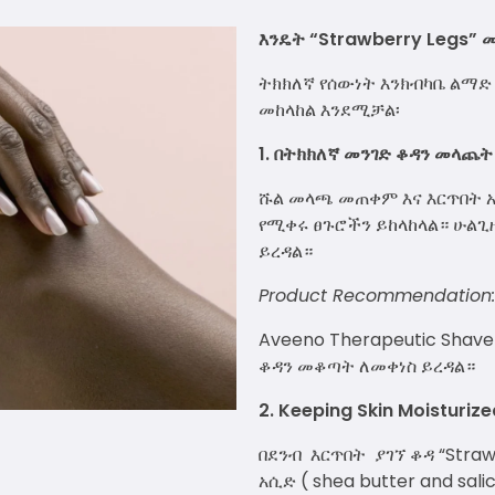
እንዴት “Strawberry Legs” 
ትክክለኛ የሰውነት እንክብካቤ ልማድ 
መከላከል እንደሚቻል፡
1. በትክክለኛ መንገድ ቆዳን መላጨት
ሹል መላጫ መጠቀም እና እርጥበት 
የሚቀሩ ፀጉሮችን ይከላከላል። ሁል
ይረዳል።
Product Recommendation:
Aveeno Therapeutic Shav
ቆዳን መቆጣት ለመቀነስ ይረዳል።
2. Keeping Skin Moisturi
በደንብ እርጥበት ያገኘ ቆዳ “Straw
አሲድ ( shea butter and sal