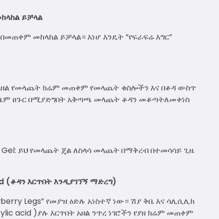
መከላከል ይቻላል
በመጠቀም መከላከል ይቻላል። እነሆ እንዴት “የፍራፍሬ እግር”
አዘል የመላጨት ክሬም መጠቀም የመላጨት ቁስሎችን እና በቆዳ ውስጥ
ጊዜም ፀጉር በሚያድግበት አቅጣጫ መላጨት ቆዳን መቆጣትለመቀነስ
e Gel: ይህ የመላጨት ጄል ለስላሳ መላጨት በማቅረብ በተመሳሳይ ጊዜ
zed (ቆዳን እርጥበት እንዲያገኘኝ ማድረግ)
berry Legs” የመያዝ ዕድሉ አነስተኛ ነው። ሽያ ቅቤ እና ሳሊሲሊክ
icylic acid )ያሉ እርጥበት አዘል ንጥረ ነገሮችን የያዘ ክሬም መጠቀም